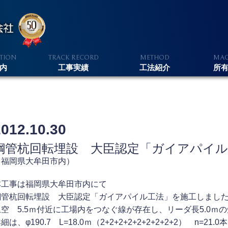
T
R
M
M
TION
RACK
ECORD
ETHOD
A
内
工事実績
工法紹介
所
2012.10.30
鋼管杭回転埋設 大臣認定「ガイアパイル
（福岡県大牟田市内）
本工事は福岡県大牟田市内にて
鋼管杭回転埋設 大臣認定「ガイアパイル工法」を施工しまし
上空 5.5ｍ付近に工場内をつなぐ線が存在し、リーダ長5.0ｍ
細は、φ190.7 L=18.0ｍ（2+2+2+2+2+2+2+2+2） n=21.0本