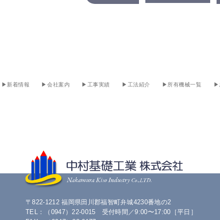
▶︎新着情報
▶︎会社案内
▶︎工事実績
▶︎工法紹介
▶︎所有機械一覧
▶
〒822-1212 福岡県田川郡福智町弁城4230番地の2
TEL：（0947）22-0015 受付時間／9:00〜17:00［平日］