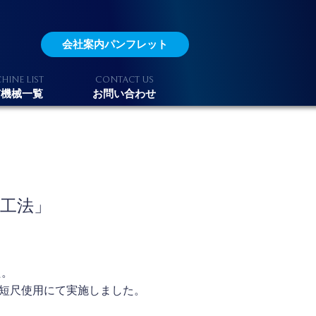
会社案内
パンフレット
L
C
U
CHINE
IST
ONTACT
S
有機械一覧
お問い合わせ
工法」
た。
の短尺使用にて実施しました。