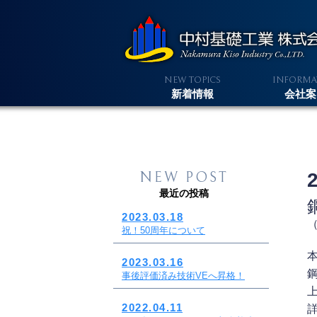
N
T
I
EW
OPICS
NFORMA
新着情報
会社案
N
EW POST
最近の投稿
2023.03.18
祝！50周年について
2023.03.16
事後評価済み技術VEへ昇格！
2022.04.11
詳